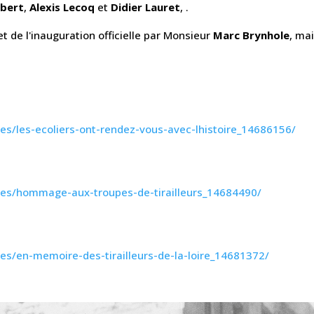
ibert
,
Alexis Lecoq
et
Didier Lauret
, .
 et de l'inauguration officielle par Monsieur
Marc Brynhole
, ma
e
tes/les-ecoliers-ont-rendez-vous-avec-lhistoire_14686156/
ites/hommage-aux-troupes-de-tirailleurs_14684490/
tes/en-memoire-des-tirailleurs-de-la-loire_14681372/