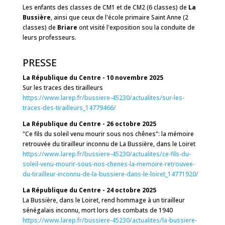
Les enfants des classes de CM1 et de CM2 (6 classes) de
La
Bussière
, ainsi que ceux de l'école primaire Saint Anne (2
classes) de
Briare
ont visité l'exposition sou la conduite de
leurs professeurs.
PRESSE
La République du Centre - 10 novembre 2025
Sur les traces des tirailleurs
https://www.larep.fr/bussiere-45230/actualites/sur-les-
traces-des-tirailleurs_14779466/
La République du Centre - 26 octobre 2025
"Ce fils du soleil venu mourir sous nos chênes": la mémoire
retrouvée du tirailleur inconnu de La Bussière, dans le Loiret
https://www.larep.fr/bussiere-45230/actualites/ce-fils-du-
soleil-venu-mourir-sous-nos-chenes-la-memoire-retrouvee-
du-tirailleur-inconnu-de-la-bussiere-dans-le-loiret_14771920/
La République du Centre - 24 octobre 2025
La Bussière, dans le Loiret, rend hommage à un tirailleur
sénégalais inconnu, mort lors des combats de 1940
https://www.larep.fr/bussiere-45230/actualites/la-bussiere-