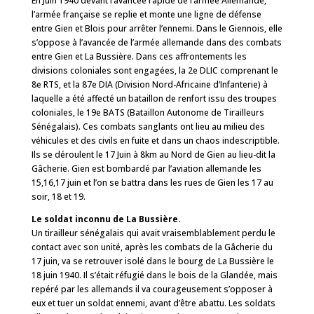
En Juin 1940 devant l’avancée rapide de l’armée Allemande,
l’armée française se replie et monte une ligne de défense
entre Gien et Blois pour arrêter l’ennemi. Dans le Giennois, elle
s’oppose à l’avancée de l’armée allemande dans des combats
entre Gien et La Bussière. Dans ces affrontements les
divisions coloniales sont engagées, la 2e DLIC comprenant le
8e RTS, et la 87e DIA (Division Nord-Africaine d’Infanterie) à
laquelle a été affecté un bataillon de renfort issu des troupes
coloniales, le 19e BATS (Bataillon Autonome de Tirailleurs
Sénégalais). Ces combats sanglants ont lieu au milieu des
véhicules et des civils en fuite et dans un chaos indescriptible.
Ils se déroulent le 17 Juin à 8km au Nord de Gien au lieu-dit la
Gâcherie. Gien est bombardé par l’aviation allemande les
15,16,17 juin et l’on se battra dans les rues de Gien les 17 au
soir, 18 et 19.
Le soldat inconnu de La Bussière.
Un tirailleur sénégalais qui avait vraisemblablement perdu le
contact avec son unité, après les combats de la Gâcherie du
17 juin, va se retrouver isolé dans le bourg de La Bussière le
18 juin 1940. Il s’était réfugié dans le bois de la Glandée, mais
repéré par les allemands il va courageusement s’opposer à
eux et tuer un soldat ennemi, avant d’être abattu. Les soldats