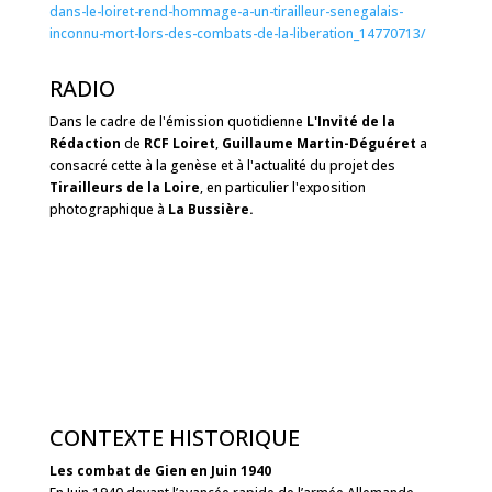
dans-le-loiret-rend-hommage-a-un-tirailleur-senegalais-
inconnu-mort-lors-des-combats-de-la-liberation_14770713/
RADIO
Dans le cadre de l'émission quotidienne
L'Invité de la
Rédaction
de
RCF Loiret
,
Guillaume Martin-Déguéret
a
consacré cette à la genèse et à l'actualité du projet des
Tirailleurs de
la Loire
, en particulier l'exposition
photographique à
La Bussière.
CONTEXTE HISTORIQUE
Les combat de Gien en Juin 1940