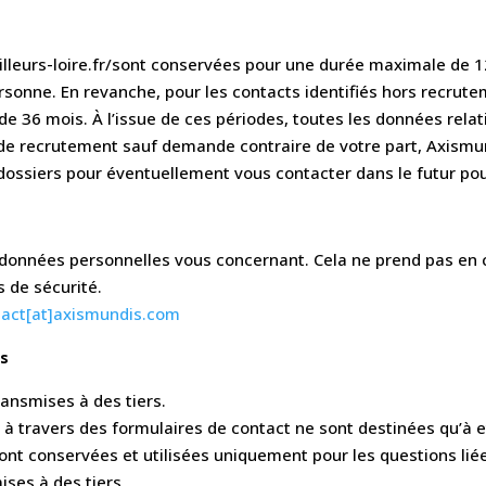
railleurs-loire.fr/sont conservées pour une durée maximale de
personne. En revanche, pour les contacts identifiés hors recrutem
 36 mois. À l’issue de ces périodes, toutes les données relat
e recrutement sauf demande contraire de votre part, Axismun
ossiers pour éventuellement vous contacter dans le futur po
s
onnées personnelles vous concernant. Cela ne prend pas en 
s de sécurité.
tact[at]axismundis.com
es
ansmises à des tiers.
s à travers des formulaires de contact ne sont destinées qu’à 
nt conservées et utilisées uniquement pour les questions liée
ises à des tiers.