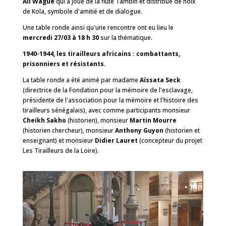
Ali Wagué
qui a joué de la flûte Tambin et distribué de noix
de Kola, symbole d'amitié et de dialogue.
Une table ronde ainsi qu'une rencontre ont eu lieu le
mercredi 27/03 à 18 h 30
sur la thématique.
1940-1944, les tirailleurs africains : combattants,
prisonniers et résistants.
La table ronde a été animé par madame
Aïssata Seck
(directrice de la Fondation pour la mémoire de l'esclavage,
présidente de l'association pour la mémoire et l'histoire des
tirailleurs sénégalais), avec comme participants monsieur
Cheikh Sakho
(historien), monsieur
Martin Mourre
(historien chercheur), monsieur
Anthony Guyon
(historien et
enseignant) et monsieur
Didier Lauret
(concepteur du projet
Les Tirailleurs de la Loire).