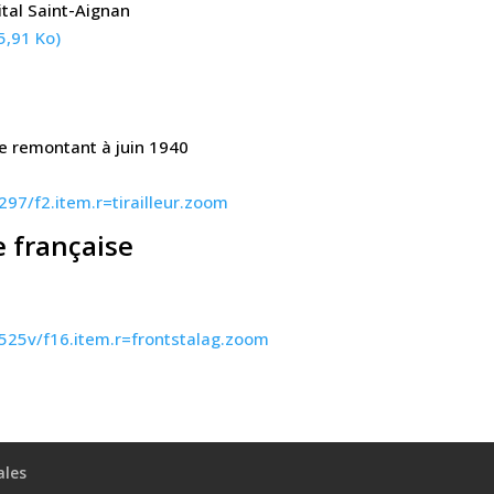
pital Saint-Aignan
5,91 Ko)
re remontant à juin 1940
297/f2.item.r=tirailleur.zoom
e française
6525v/f16.item.r=frontstalag.zoom
ales